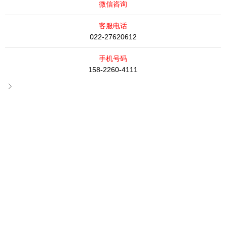
微信咨询
3C设备组装线效率革命：SBC滑块轻量化
设计的应用
客服电话
SBC
2025-12-19 13:10:58
135
022-27620612
手机号码
SPS系列-SBC静音直线导轨SPS20~25
158-2260-4111
（FV）-法兰短型：精密机械的静音之选
SBC
2025-12-16 12:35:10
146
SPS系列-韩国SBC导轨SPS20~35（SL-
SLL）-静音型
SBC
2025-12-16 12:21:56
152
工业机器人关节优化：SBC滑块低背隙技
术的实战价值
SBC
2025-12-15 14:46:08
134